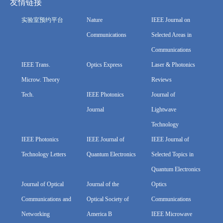
友情链接
实验室预约平台
Nature
IEEE Journal on
Communications
Selected Areas in
Communications
IEEE Trans.
Optics Express
Laser & Photonics
Microw. Theory
Reviews
Tech.
IEEE Photonics
Journal of
Journal
Lightwave
Technology
IEEE Photonics
IEEE Journal of
IEEE Journal of
Technology Letters
Quantum Electronics
Selected Topics in
Quantum Electronics
Journal of Optical
Journal of the
Optics
Communications and
Optical Society of
Communications
Networking
America B
IEEE Microwave